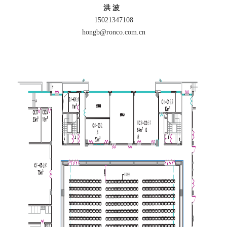
洪 波
15021347108
hongb@ronco.com.cn